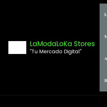
Ir
Buscar
al
por:
L
contenido
M
LaModaLoKa Stores
"Tu Mercado Digital"
A
H