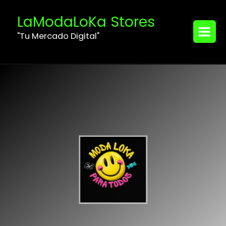
Ir
MAIN
LaModaLoKa Stores
al
MENU
contenido
"Tu Mercado Digital"