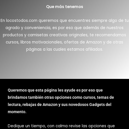
Que más tenemos
En locostodos.com queremos que encuentres siempre algo de tu
agrado y conveniencia, es por eso que además de nuestros
productos y camisetas creativas originales, te recomendamos
cursos, libros motivacionales, ofertas de Amazon y de otras
páginas a las cuales estamos afiliados.
Queremos que esta página les ayude es por eso que
brindamos también otras opciones como cursos, temas de
lectura, rebajas de Amazon y sus novedosos Gadgets del
momento.
Dedique un tiempo, con calma revise las opciones que