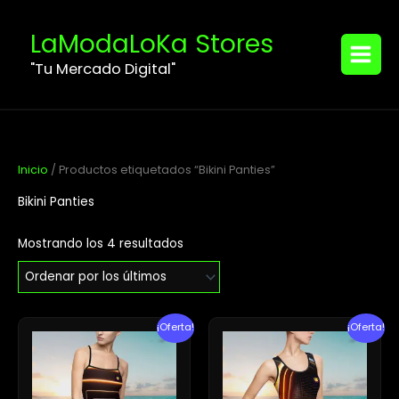
Ordenado
Ir
MAIN
por
los
al
LaModaLoKa Stores
últimos
MENU
contenido
"Tu Mercado Digital"
Inicio
/ Productos etiquetados “Bikini Panties”
Bikini Panties
Mostrando los 4 resultados
El
El
El
El
¡Oferta!
¡Oferta!
precio
precio
precio
precio
original
actual
original
actual
era:
es:
era:
es:
$31.12.
$28.73.
$45.40.
$32.33.