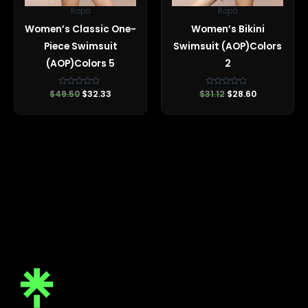
Ropa
Ropa
Women’s Classic One-
Women’s Bikini
Piece Swimsuit
Swimsuit (AOP)Colors
(AOP)Colors 5
2
$
49.50
Valorado
$
32.33
$
31.12
Valorado
$
28.60
con
con
0
0
de
de
5
5