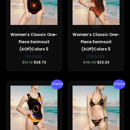
Ropa
Ropa
Women’s Classic One-
Women’s Classic One-
Piece Swimsuit
Piece Swimsuit
(AOP)Colors 5
(AOP)Colors 5
$
31.12
Valorado
$
28.73
$
45.40
Valorado
$
32.33
con
con
0
0
de
de
5
5
El
El
El
El
¡Oferta!
¡Oferta!
precio
precio
precio
precio
original
actual
original
actual
era:
es:
era:
es:
$49.50.
$32.33.
$31.12.
$28.60.