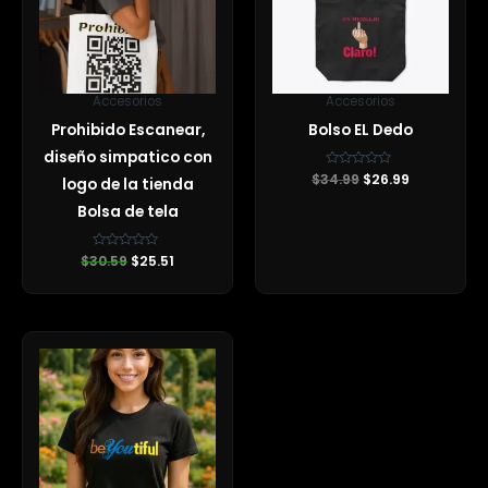
Accesorios
Accesorios
Prohibido Escanear,
Bolso EL Dedo
diseño simpatico con
$
34.99
Valorado
$
26.99
logo de la tienda
con
0
Bolsa de tela
de
5
$
30.59
Valorado
$
25.51
con
0
de
5