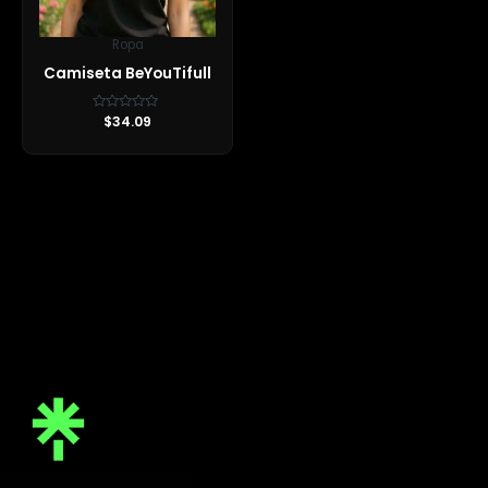
Ropa
Camiseta BeYouTifull
Valorado
$
34.09
con
0
de
5