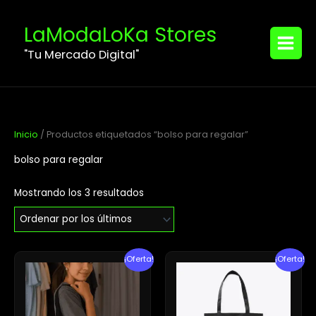
Ordenado
Ir
MAIN
por
los
al
LaModaLoKa Stores
últimos
MENU
contenido
"Tu Mercado Digital"
Inicio
/ Productos etiquetados “bolso para regalar”
bolso para regalar
Mostrando los 3 resultados
El
El
El
El
¡Oferta!
¡Oferta!
precio
precio
precio
precio
original
actual
original
actual
era:
es:
era:
es:
$30.59.
$25.51.
$34.99.
$26.99.