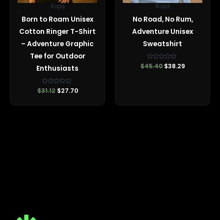
Ropa
Ropa
Born to Roam Unisex
No Road, No Rum,
Cotton Ringer T-Shirt
Adventure Unisex
– Adventure Graphic
Sweatshirt
Tee for Outdoor
$
45.40
Valorado
$
38.29
Enthusiasts
con
0
de
5
$
31.12
Valorado
$
27.70
con
0
de
5