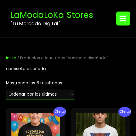
Ordenado
Ir
MAIN
por
los
al
LaModaLoKa Stores
últimos
MENU
contenido
"Tu Mercado Digital"
Inicio
/ Productos etiquetados “camiseta diseñada”
camiseta diseñada
Mostrando los 6 resultados
El
El
El
El
¡Oferta!
¡Oferta!
precio
precio
precio
precio
original
actual
original
actual
era:
es:
era:
es:
$98.89.
$77.68.
$98.89.
$96.52.