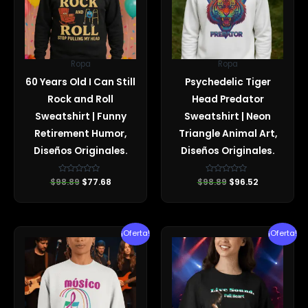
Ropa
Ropa
60 Years Old I Can Still
Psychedelic Tiger
Rock and Roll
Head Predator
Sweatshirt | Funny
Sweatshirt | Neon
Retirement Humor,
Triangle Animal Art,
Diseños Originales.
Diseños Originales.
$
98.89
Valorado
$
77.68
$
98.89
Valorado
$
96.52
con
con
0
0
de
de
5
5
El
El
El
El
¡Oferta!
¡Oferta!
precio
precio
precio
precio
original
actual
original
actual
era:
es:
era:
es:
$60.75.
$56.84.
$40.95.
$32.00.