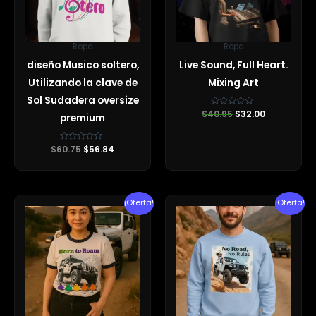
Ropa
Ropa
diseño Musico soltero,
Live Sound, Full Heart.
Utilizando la clave de
Mixing Art
Sol Sudadera oversize
$
40.95
Valorado
$
32.00
premium
con
0
de
5
$
60.75
Valorado
$
56.84
con
0
de
5
El
El
El
El
¡Oferta!
¡Oferta!
precio
precio
precio
precio
original
actual
original
actual
era:
es:
era:
es:
$31.12.
$27.70.
$45.40.
$38.29.