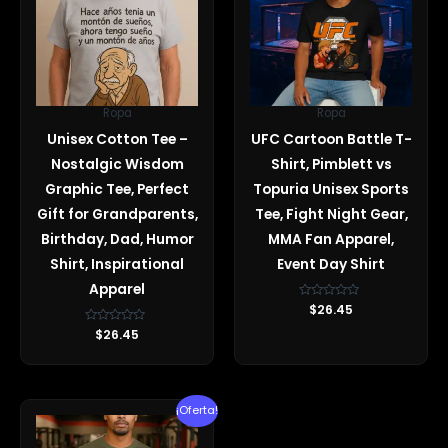
Ropa
Ropa
Unisex Cotton Tee –
UFC Cartoon Battle T-
Nostalgic Wisdom
Shirt, Pimblett vs
Graphic Tee, Perfect
Topuria Unisex Sports
Gift for Grandparents,
Tee, Fight Night Gear,
Birthday, Dad, Humor
MMA Fan Apparel,
Shirt, Inspirational
Event Day Shirt
Apparel
Valorado
$
26.45
con
0
Valorado
$
26.45
de
con
5
0
de
5
El
El
¡Oferta!
precio
precio
original
actual