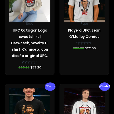
Ropa
Ropa
UFC Octagon Logo
Playera UFC, Sean
sweatshirt |
O’Malley Comics
Crewneck, novelty t-
$
32.00
Valorado
$
22.00
shirt. Camiseta con
con
0
diseño original UFC.
de
5
$
60.95
Valorado
$
53.20
con
0
de
5
El
El
El
El
¡Oferta!
¡Oferta!
precio
precio
precio
precio
original
actual
original
actual
era:
es:
era:
es:
$60.95.
$57.78.
$60.05.
$56.84.