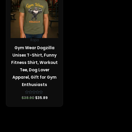
era:
es:
$38.90.
$35.89.
Ropa
Gym Wear Dogzilla
Unisex T-Shirt, Funny
Fitness Shirt, Workout
Tee, Dog Lover
Apparel, Gift for Gym
Enthusiasts
$
38.90
Valorado
$
35.89
con
0
de
5