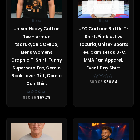
AGOTADO
Ropa
Ropa
Unisex Heavy Cotton
UFC Cartoon Battle T-
Tee – arman
Shirt, Pimblett vs
tsarukyan COMICS,
Topuria, Unisex Sports
Mens Womens
Tee, Camisetas UFC,
Graphic T-Shirt, Funny
MMA Fan Apparel,
Superhero Tee, Comic
Event Day Shirt
Book Lover Gift, Comic
$
60.05
Valorado
$
56.84
Con Shirt
con
0
de
5
$
60.95
Valorado
$
57.78
con
0
de
5