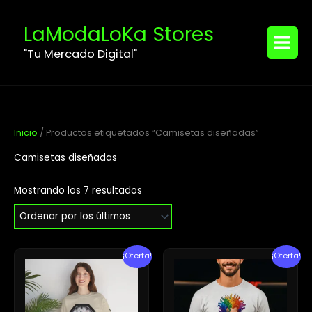
Ordenado
Ir
MAIN
por
los
al
LaModaLoKa Stores
últimos
MENU
contenido
"Tu Mercado Digital"
Inicio
/ Productos etiquetados “Camisetas diseñadas”
Camisetas diseñadas
Mostrando los 7 resultados
El
El
El
El
¡Oferta!
¡Oferta!
precio
precio
precio
precio
original
actual
original
actual
era:
es:
era:
es:
$60.95.
$53.20.
$32.00.
$22.00.