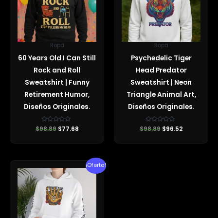
Ropa
Ropa
60 Years Old I Can Still
Psychedelic Tiger
Rock and Roll
Head Predator
Sweatshirt | Funny
Sweatshirt | Neon
Retirement Humor,
Triangle Animal Art,
Diseños Originales.
Diseños Originales.
$
98.89
Valorado
$
77.68
$
98.89
Valorado
$
96.52
con
con
0
0
de
de
5
5
El
El
¡Oferta!
precio
precio
original
actual
era:
es:
$90.79.
$83.48.