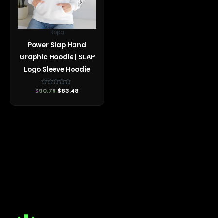
Ropa
Power Slap Hand
Graphic Hoodie | SLAP
Logo Sleeve Hoodie
$
90.79
Valorado
$
83.48
con
0
de
5