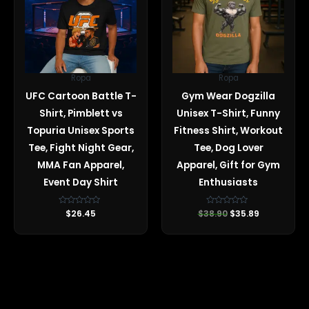
Ropa
Ropa
UFC Cartoon Battle T-
Gym Wear Dogzilla
Shirt, Pimblett vs
Unisex T-Shirt, Funny
Topuria Unisex Sports
Fitness Shirt, Workout
Tee, Fight Night Gear,
Tee, Dog Lover
MMA Fan Apparel,
Apparel, Gift for Gym
Event Day Shirt
Enthusiasts
Valorado
$
26.45
$
38.90
Valorado
$
35.89
con
con
0
0
de
de
5
5