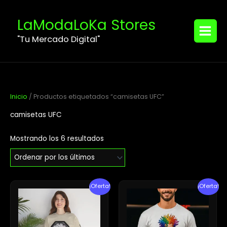
Ordenado
Ir
MAIN
por
los
al
LaModaLoKa Stores
últimos
MENU
contenido
"Tu Mercado Digital"
Inicio
/ Productos etiquetados “camisetas UFC”
camisetas UFC
Mostrando los 6 resultados
El
El
El
El
¡Oferta!
¡Oferta!
precio
precio
precio
precio
original
actual
original
actual
era:
es:
era:
es:
$60.95.
$53.20.
$32.00.
$22.00.