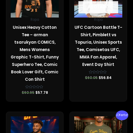
AGOTADO
Ropa
Ropa
Unisex Heavy Cotton
UFC Cartoon Battle T-
Tee – arman
Shirt, Pimblett vs
tsarukyan COMICS,
Topuria, Unisex Sports
Mens Womens
Tee, Camisetas UFC,
Graphic T-Shirt, Funny
MMA Fan Apparel,
Superhero Tee, Comic
Event Day Shirt
Book Lover Gift, Comic
$
60.05
Valorado
$
56.84
Con Shirt
con
0
de
5
$
60.95
Valorado
$
57.78
con
0
de
5
El
El
¡Oferta!
precio
precio
original
actual
era:
es:
$38.90.
$35.89.