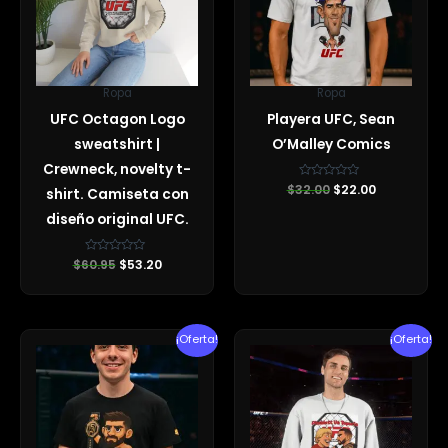
Ropa
Ropa
UFC Octagon Logo
Playera UFC, Sean
sweatshirt |
O’Malley Comics
Crewneck, novelty t-
$
32.00
Valorado
$
22.00
shirt. Camiseta con
con
0
diseño original UFC.
de
5
$
60.95
Valorado
$
53.20
con
0
de
5
El
El
El
El
¡Oferta!
¡Oferta!
precio
precio
precio
precio
original
actual
original
actual
era:
es:
era:
es:
$60.95.
$57.78.
$60.05.
$56.84.