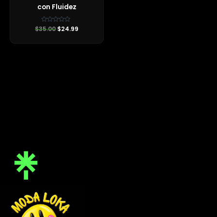
con Fluidez
$
35.00
Valorado
$
24.99
con
0
de
5