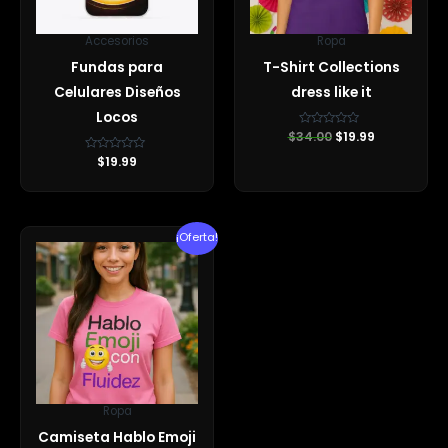
Accesorios
Ropa
Fundas para
T-Shirt Collections
Celulares Diseños
dress like it
Locos
$
34.00
Valorado
$
19.99
con
0
Valorado
$
19.99
de
con
5
0
de
5
El
El
¡Oferta!
precio
precio
original
actual
era:
es:
$35.00.
$24.99.
Ropa
Camiseta Hablo Emoji