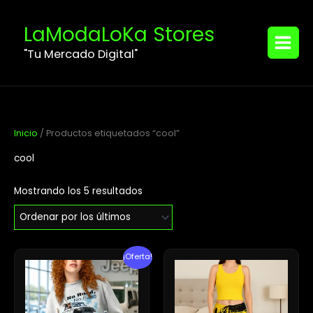
Ordenado
Ir
MAIN
por
los
al
LaModaLoKa Stores
últimos
MENU
contenido
"Tu Mercado Digital"
Inicio
/ Productos etiquetados “cool”
cool
Mostrando los 5 resultados
El
El
¡Oferta!
precio
precio
original
actual
era:
es:
$49.50.
$38.45.