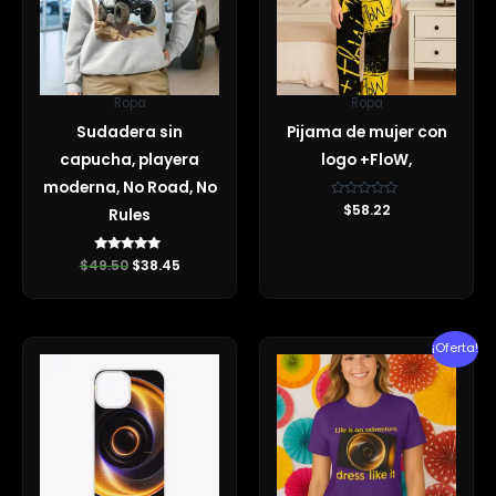
Ropa
Ropa
Sudadera sin
Pijama de mujer con
capucha, playera
logo +FloW,
moderna, No Road, No
Valorado
$
58.22
Rules
con
0
de
5
$
49.50
Valorado con
$
38.45
5.00
de 5
El
El
¡Oferta!
precio
precio
original
actual
era:
es:
$34.00.
$19.99.