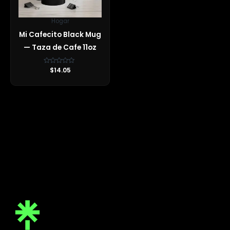
Hogar
Mi Cafecito Black Mug
— Taza de Cafe 11oz
Valorado
$
14.05
con
0
de
5