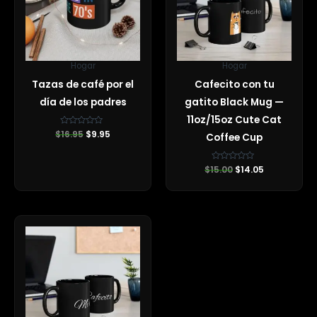
Hogar
Hogar
Tazas de café por el
Cafecito con tu
día de los padres
gatito Black Mug —
11oz/15oz Cute Cat
$
Valorado
16.95
$
9.95
Coffee Cup
con
0
de
5
$
15.00
Valorado
$
14.05
con
0
de
5