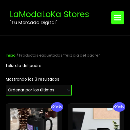
Ordenado
Ir
MAIN
por
los
al
LaModaLoKa Stores
últimos
MENU
contenido
"Tu Mercado Digital"
Inicio
/ Productos etiquetados “feliz dia del padre”
feliz dia del padre
Mostrando los 3 resultados
El
El
El
El
¡Oferta!
¡Oferta!
precio
precio
precio
precio
original
actual
original
actual
era:
es:
era:
es:
$16.95.
$9.95.
$15.00.
$14.05.