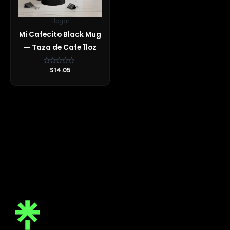
Hogar
Mi Cafecito Black Mug
— Taza de Cafe 11oz
Valorado
$
14.05
con
0
de
5