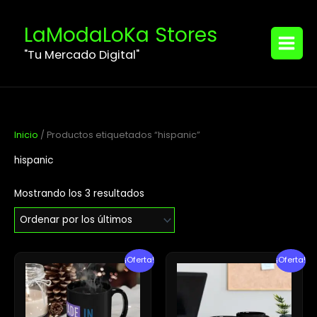
Ordenado
Ir
MAIN
por
los
al
LaModaLoKa Stores
últimos
MENU
contenido
"Tu Mercado Digital"
Inicio
/ Productos etiquetados “hispanic”
hispanic
Mostrando los 3 resultados
El
El
El
El
¡Oferta!
¡Oferta!
precio
precio
precio
precio
original
actual
original
actual
era:
es:
era:
es:
$16.95.
$9.95.
$15.00.
$14.05.