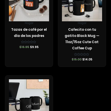
Hogar
Hogar
Tazas de café por el
Cafecito con tu
día de los padres
gatito Black Mug —
11oz/15oz Cute Cat
$
Valorado
16.95
$
9.95
Coffee Cup
con
0
de
5
$
15.00
Valorado
$
14.05
con
0
de
5