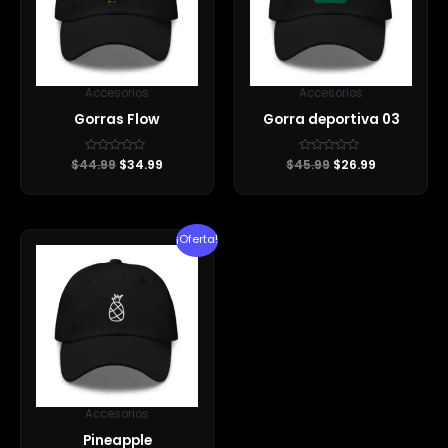
Accesorios
Accesorios
Gorras Flow
Gorra deportiva 03
$
44.99
Valorado
$
34.99
$
45.99
Valorado
$
26.99
con
con
0
0
de
de
5
5
El
El
¡Oferta!
precio
precio
original
actual
era:
es:
$45.99.
$34.99.
Accesorios
Pineapple