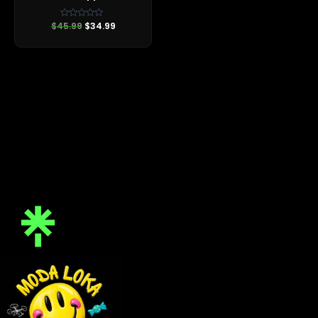
$
45.99
Valorado
$
34.99
con
0
de
5