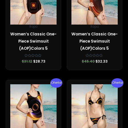
Ropa
Ropa
Women’s Classic One-
Women’s Classic One-
Piece Swimsuit
Piece Swimsuit
(AOP)Colors 5
(AOP)Colors 5
$
31.12
Valorado
$
28.73
$
45.40
Valorado
$
32.33
con
con
0
0
de
de
5
5
El
El
El
El
¡Oferta!
¡Oferta!
precio
precio
precio
precio
original
actual
original
actual
era:
es:
era:
es:
$49.50.
$32.33.
$31.12.
$28.60.