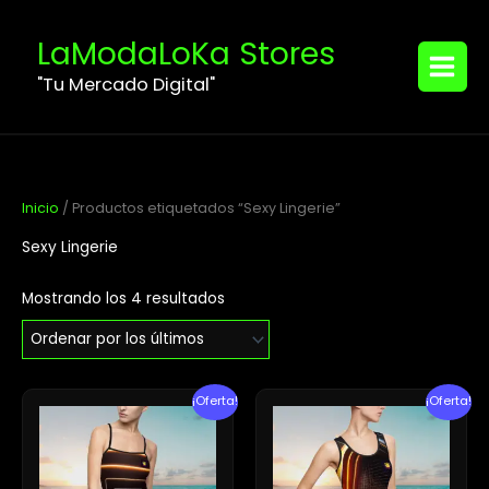
Ordenado
Ir
MAIN
por
los
al
LaModaLoKa Stores
últimos
MENU
contenido
"Tu Mercado Digital"
Inicio
/ Productos etiquetados “Sexy Lingerie”
Sexy Lingerie
Mostrando los 4 resultados
El
El
El
El
¡Oferta!
¡Oferta!
precio
precio
precio
precio
original
actual
original
actual
era:
es:
era:
es:
$31.12.
$28.73.
$45.40.
$32.33.