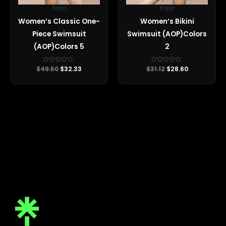
Ropa
Ropa
Women’s Classic One-
Women’s Bikini
Piece Swimsuit
Swimsuit (AOP)Colors
(AOP)Colors 5
2
$
49.50
Valorado
$
32.33
$
31.12
Valorado
$
28.60
con
con
0
0
de
de
5
5