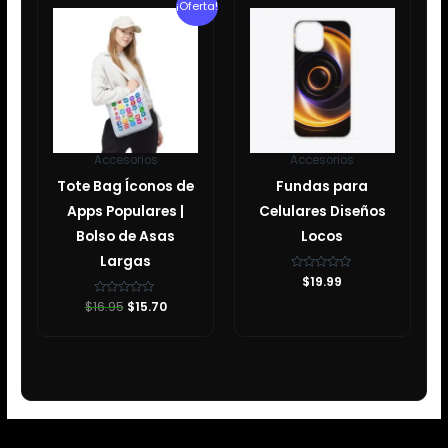
¡Oferta!
precio
precio
original
actual
era:
es:
$16.95.
$15.70.
Accesorios
Accesorios
Tote Bag Íconos de
Fundas para
Apps Populares |
Celulares Diseños
Bolso de Asas
Locos
Largas
Valorado
$
19.99
con
0
$
16.95
Valorado
$
15.70
de
con
5
0
de
5