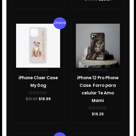
con
0
de
5
El
El
¡Oferta!
precio
precio
original
actual
era:
es:
$19.99.
$18.99.
Accesorios
Accesorios
iPhone Claer Case
iPhone 12 Pro Phone
My Dog
Case. Forro para
celular Te Amo
$
19.99
Valorado
$
18.99
Mami
con
0
de
5
Valorado
$
19.25
con
0
de
5
El
El